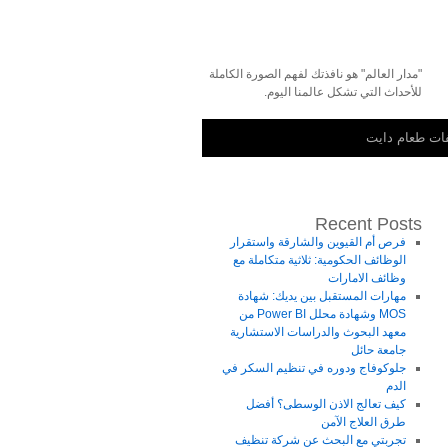
"مدار العالم" هو نافذتك لفهم الصورة الكاملة
للأحداث التي تشكل عالمنا اليوم.
ت طعام دايت
Recent Posts
فرص أم القيوين والشارقة واستقرار
الوظائف الحكومية: ثلاثية متكاملة مع
وظائف الامارات
مهارات المستقبل بين يديك: شهادة
MOS وشهادة محلل Power BI من
معهد البحوث والدراسات الاستشارية
جامعة حائل
جلوكوفاج ودوره في تنظيم السكر في
الدم
كيف تعالج الاذن الوسطى؟ أفضل
طرق العلاج الآمن
تجربتي مع البحث عن شركة تنظيف