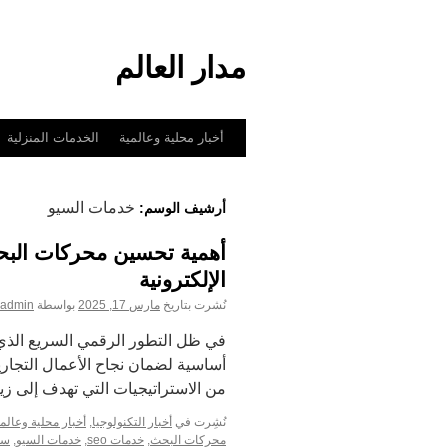
انتقل
إلى
مدار العالم
المحتوى
أخبار محلية وعالمية
الخدمات المنزلية
خدمات السيو
أرشيف الوسم:
الإلكترونية
نُشرت بتاريخ
مارس 17, 2025
بواسطة
admin
أساسية لضمان نجاح الأعمال التجاري
من الاستراتيجيات التي تهدف إلى زي
نُشِرت في
أخبار التكنولوجيا
,
أخبار محلية وعالمي
محركات البحث
,
خدمات seo
,
خدمات السيو
,
سي