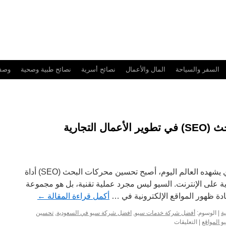
السفر والسياحة
المال والأعمال
نصائح أسرية
نصائح طبية وصحية
وصفا
أهمية تحسين محركات البحث (SEO) في تطوير الأعمال التجارية
في ظل التطور الرقمي السريع الذي يشهده العالم اليوم، أصبح تحسين محركات البحث (SEO) أداة
ة على الإنترنت. السيو ليس مجرد عملية تقنية، بل هو مجموعة
ادة ظهور المواقع الإلكترونية في …
أكمل قراءة المقالة
←
ة
|
الوسوم:
أفضل شركة خدمات سيو
,
افضل شركة سيو في السعودية
,
تحسين
على
و المواقع
|
التعليقات