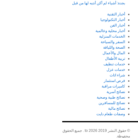
بجدة: أشياء لم أكن أنتبه لها من قبل
أخبار التقنية
أخبار التكنولوجيا
أخبار الفن
أخبار محلية وعالمية
الخدمات المنزلية
السفر والسياحة
الصحة واللياقة
المال والأعمال
تربية الأطفال
خدمات تنظيف
خدمات عزل
شراء اثاث
فرص استثمار
كاميرات مراقبة
نصائح أسرية
نصائح طبية وصحية
نصائح للمسافرين
نصائح مالية
وصفات طعام دايت
© حقوق النشر 2019 to 2026 . جميع الحقوق
محفوظة.